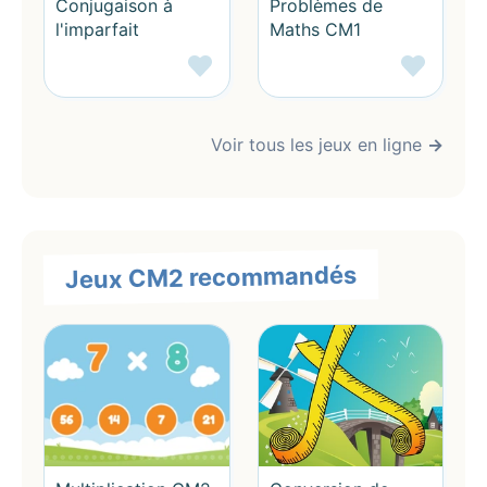
Conjugaison à
Problèmes de
enfant/votre élève
l'imparfait
Maths CM1
Offrez à votre enfant/élève une manière amusante et
efficace d'apprendre avec nos jeux éducatifs en ligne
:
Voir tous les jeux en ligne
→
Un apprentissage qui devient un jeu d'enfant :
Fini
l'ennui des leçons traditionnelles ! Nos jeux
transforment l'acquisition de nouvelles connaissances
en une expérience ludique et motivante, donnant à
Jeux CM2 recommandés
votre enfant l'envie d'apprendre toujours plus. Il
abordera les matières scolaires avec enthousiasme et
curiosité.
Des résultats concrets à l'école :
Nos jeux sont
alignés sur le programme scolaire pour aider votre
enfant/élève à mieux comprendre les concepts, à
renforcer ses acquis et à progresser dans toutes les