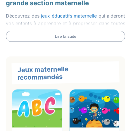
grande section maternelle
Découvrez des
jeux éducatifs maternelle
qui aideront
vos enfants à apprendre et à progresser dans toutes
les disciplines scolaires, de la petite section à la
Lire la suite
grande section maternelle.
Pour les enfants de petite section, testez les
jeux
éducatifs autour des couleurs, des objets et des
animaux. Ils aident l'enfant à explorer son
Jeux maternelle
environnement et à enrichir son vocabulaire.
recommandés
Ainsi, à l'aide des
jeux éducatifs en ligne
,
il va
apprendre les couleurs
,
mémoriser l'alphabet
,
connaître les chiffres
et il découvrira
le nom des
animaux
et des objets de son environnement.
Ce n'est pas tout, nous avons aussi conçu des
jeux
de mémoire, d'observation et de logique qui