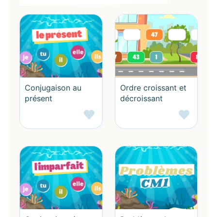
iEducatif est un
logiciel éducatif
conçu pour
répondre aux besoins des enseignants en proposant
des contenus numériques éducatifs pour leurs élèves.
Pour une bonne utilisation en classe, tous nos
logiciels sont accessibles et adaptés pour une
utilisation via un TNI ou un TBI.
Conjugaison au
Ordre croissant et
À la maison, notre logiciel éducatif répond au besoin
présent
décroissant
des parents pour offrir à leurs enfants un outil
ludique de travail et de consolidation des
apprentissages scolaires.
Pour finir, n'hésitez pas à utiliser tous nos
jeux
éducatifs en ligne
avec vos élèves ou vos
enfants. Plusieurs études, comme
celle-ci
et
celle-
là
attestent des bénéfices de nos jeux éducatifs pour
l'apprentissage.
Les bénéfices de nos jeux éducatifs pour votre