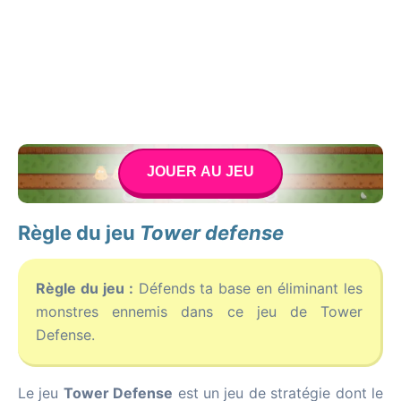
JOUER AU JEU
Règle du jeu
Tower defense
Règle du jeu :
Défends ta base en éliminant les
monstres ennemis dans ce jeu de Tower
Defense.
Le jeu
Tower Defense
est un jeu de stratégie dont le