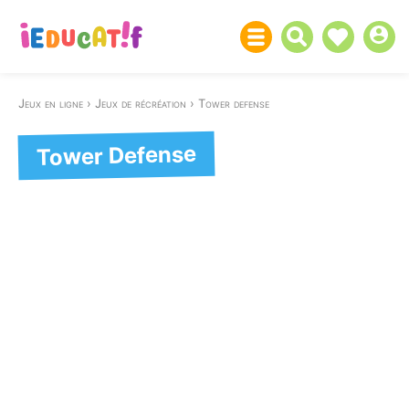
Jeux en ligne
Jeux de récréation
Tower defense
Tower Defense