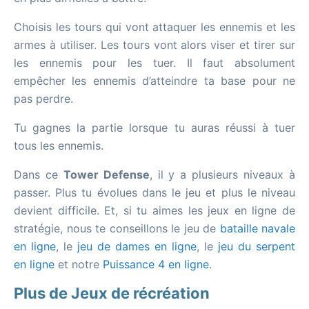
Choisis les tours qui vont attaquer les ennemis et les
armes à utiliser. Les tours vont alors viser et tirer sur
les ennemis pour les tuer. Il faut absolument
empêcher les ennemis d’atteindre ta base pour ne
pas perdre.
Tu gagnes la partie lorsque tu auras réussi à tuer
tous les ennemis.
Dans ce
Tower Defense
, il y a plusieurs niveaux à
passer. Plus tu évolues dans le jeu et plus le niveau
devient difficile. Et, si tu aimes les jeux en ligne de
stratégie, nous te conseillons le jeu de
bataille navale
en ligne
, le
jeu de dames en ligne
, le
jeu du serpent
en ligne
et notre
Puissance 4 en ligne
.
Plus de Jeux de récréation