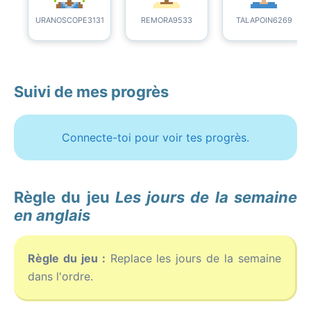
URANOSCOPE3131
REMORA9533
TALAPOIN6269
Suivi de mes progrès
Connecte-toi pour voir tes progrès.
Règle du jeu
Les jours de la semaine
en anglais
Règle du jeu :
Replace les jours de la semaine
dans l'ordre.