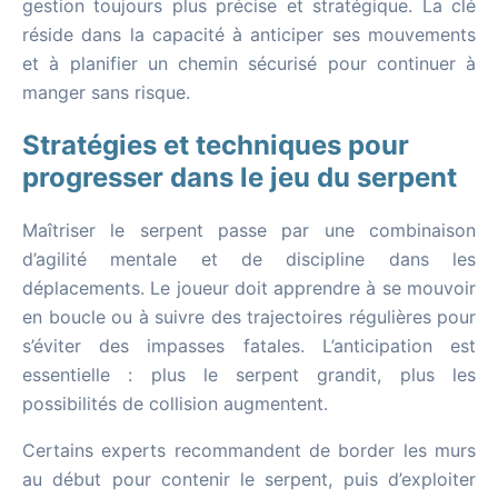
gestion toujours plus précise et stratégique. La clé
réside dans la capacité à anticiper ses mouvements
et à planifier un chemin sécurisé pour continuer à
manger sans risque.
Stratégies et techniques pour
progresser dans le jeu du serpent
Maîtriser le serpent passe par une combinaison
d’agilité mentale et de discipline dans les
déplacements. Le joueur doit apprendre à se mouvoir
en boucle ou à suivre des trajectoires régulières pour
s’éviter des impasses fatales. L’anticipation est
essentielle : plus le serpent grandit, plus les
possibilités de collision augmentent.
Certains experts recommandent de border les murs
au début pour contenir le serpent, puis d’exploiter