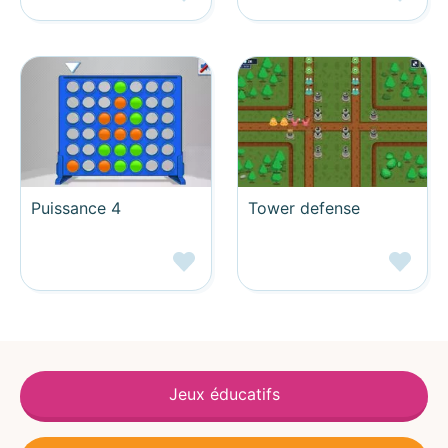
Puissance 4
Tower defense
Jeux éducatifs