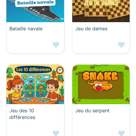
Bataille navale
Jeu de dames
Jeu des 10
Jeu du serpent
différences