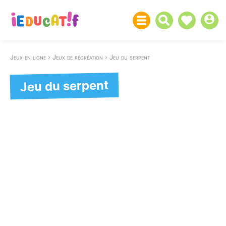
Jeux en ligne
Jeux de récréation
Jeu du serpent
Jeu du serpent