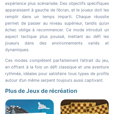
expérience plus scénarisée. Des objectifs spécifiques
apparaissent à gauche de l’écran, et le joueur doit les
remplir dans un temps imparti. Chaque réussite
permet de passer au niveau supérieur, tandis qu’un
échec oblige à recommencer. Ce mode introduit un
aspect tactique plus poussé, mettant au défi les
joueurs dans des environnements variés et
dynamiques.
Ces modes complètent parfaitement l’attrait du jeu,
en offrant à la fois un défi classique et une aventure
rythmée, idéales pour satisfaire tous types de profils
autour d’un même serpent toujours aussi captivant.
Plus de Jeux de récréation